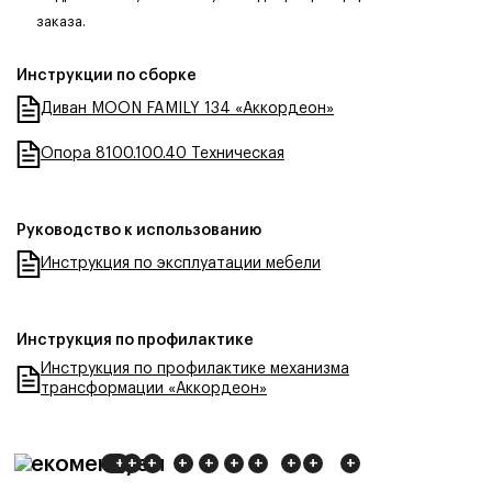
заказа.
Инструкции по сборке
Диван MOON FAMILY 134 «Аккордеон»
Опора 8100.100.40 Техническая
Руководство к использованию
Инструкция по эксплуатации мебели
Инструкция по профилактике
Инструкция по профилактике механизма
трансформации «Аккордеон»
Рекомендуем
+
+
+
+
+
+
+
+
+
+
+
+
+