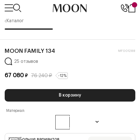
Каталог
MOON FAMILY 134
MF001288
25 отзывов
67 080
76 240
₽
₽
-
12
%
В корзину
Материал:
Больше вариантов