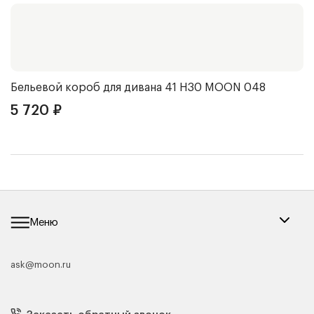
Бельевой короб для дивана 41 Н30
MOON 048
Ч
5 720
₽
5
Меню
ask@moon.ru
Каталог мебели
Диваны
Кресла