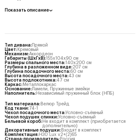
Показать описание
Тип дивана
:
Прямой
Цвет
:
Кремовый
Механизм
:
Аккордеон
Габариты (ШхГхВ)
:
155x104x90
см
Размеры спального места
:
140x200
см
Глубина в разложенном виде
:
207
см
Глубина посадочного места
:
60
см
Высота посадочного места
:
43
см
Высота подлокотника
:
47
см
Каркас
:
Металлокаркас
Основание
:
Ламели
,
Пружинные змейки
Наполнитель
:
Независимый пружинный блок (НПБ)
Тип материала
:
Велюр Трейд
Код ткани
:
74-1
Чехол посадочного места
:
Условно-съёмный
Чехол подушек спинки
:
Условно-съёмный
Бельевой короб
:
Не входит в комплект (приобретается
дополнительно)
Декоративные подушки
:
Входят в комплект
Комплектация
:
Н30 Lux v2+(2)65
Страна-производитель
:
Россия